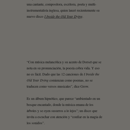
una cantante, compositora, escritora, poeta y multi-
instrumentalista inglesa, quien lanzó recientemente su
nuevo disco
I Inside the Old Year Dying
.
“Con música melancólica y su acento de Dorset que se
nota en su pronunciación, la poesía cobra vida. Y eso
no es fácil. Dado que las 12 canciones de
I Inside the
Old Year Dying
comienzan como poemas, no se
traducen como versos musicales”, dice Grow.
Es un álbum hipnótico, que parece “ambientado en un
bosque encantado, donde la música emana de los
árboles y se oyen susurros a lo lejos”; un disco que
invita a escuchar con atención y “confiar en la magia de
los sonidos”.