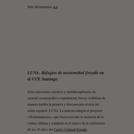
Más información
acá
.
en
LUNA: Refugios de nocturnidad forzada
el CCE Santiago
Esta exposición colectiva y multidisciplinaria, de
carácter escenográfico-experiencial, busca visibilizar de
manera inédita la primera y desconocida revista del
exilio español:
LUNA
. La muestra integra el proyecto
«Trashumancias», que busca rescatar la memoria de la
cultura chilena y española en el marco de la celebración
de los 30 años del
Centro Cultural España
.