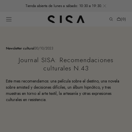
SKIP TO
Tienda abierta de lunes a sábado: 10:30 a 19:30.
CONTENT
Cart
(0)
0
items
Newsletter cultural
30/10/2023
Journal SISA: Recomendaciones
culturales N.43
Este mes
recomendamos: una
película
sobre el
destino
, una
novela
sobre
amistad
y decisiones difíciles, un
álbum hipnótico
, y
tres
muestras
en torno al arte textil, la artesanía y otras
expresiones
culturales en resistencia.