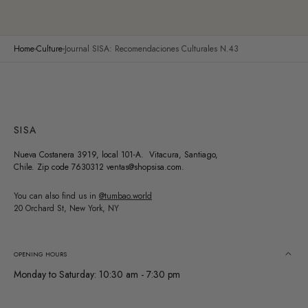
Home
Culture
Journal SISA: Recomendaciones Culturales N.43
SISA
Nueva Costanera 3919, local 101-A. Vitacura, Santiago,
Chile. Zip code 7630312 ventas@shopsisa.com.
You can also find us in
@tumbao.world
20 Orchard St, New York, NY
OPENING HOURS
Monday to Saturday: 10:30 am - 7:30 pm