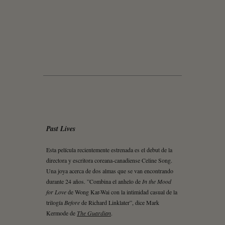
Past Lives
Esta película recientemente estrenada es el debut de la
directora y escritora coreana-canadiense Celine Song.
Una joya acerca de dos almas que se van encontrando
durante 24 años. ”Combina el anhelo de
In the Mood
for Love
de Wong Kar-Wai con la intimidad casual de la
trilogía
Before
de Richard Linklater”, dice Mark
Kermode de
The Guardian
.