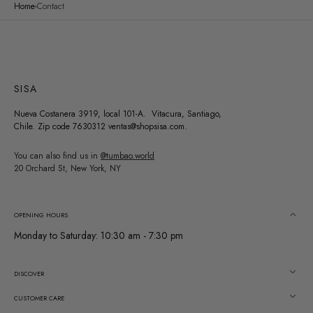
Home
Contact
SISA
Nueva Costanera 3919, local 101-A. Vitacura, Santiago,
Chile. Zip code 7630312 ventas@shopsisa.com.
You can also find us in
@tumbao.world
20 Orchard St, New York, NY
OPENING HOURS
Monday to Saturday: 10:30 am - 7:30 pm
DISCOVER
CUSTOMER CARE