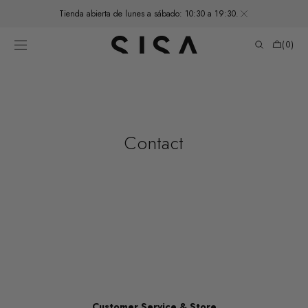
SKIP TO
Tienda abierta de lunes a sábado: 10:30 a 19:30.
CONTENT
Cart
(0)
0
items
Contact
Customer Service & Store