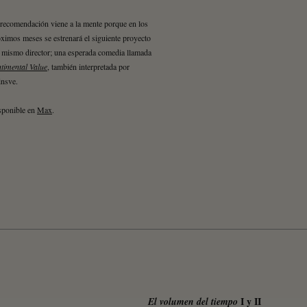
recomendación viene a la mente porque en los
ximos meses se estrenará el siguiente proyecto
 mismo director; una esperada comedia llamada
timental Value
, también interpretada por
insve.
sponible en
Max
.
I y II
El volumen del tiempo