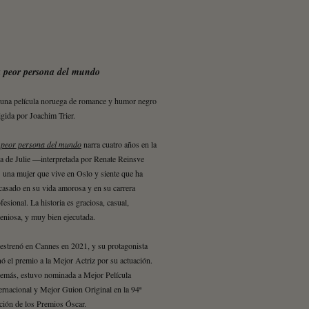
 peor persona del mundo
 una película noruega de romance y humor negro
igida por Joachim Trier.
 peor persona del mundo
narra cuatro años en la
a de Julie —interpretada por Renate Reinsve
una mujer que vive en Oslo y siente que ha
casado en su vida amorosa y en su carrera
fesional. La historia es graciosa, casual,
eniosa, y muy bien ejecutada.
estrenó en Cannes en 2021, y su protagonista
ó el premio a la Mejor Actriz por su actuación.
emás, estuvo nominada a Mejor Película
ernacional y Mejor Guion Original en la 94ª
ción de los Premios Óscar.