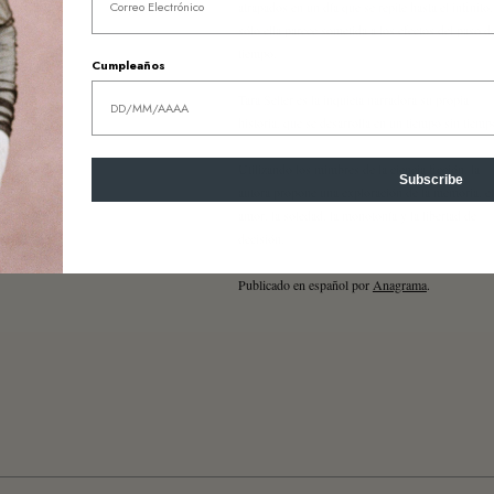
atrapados en un día que se repite hasta el infinito
sólo ella parece sometida a los efectos del paso d
tiempo.
Cumpleaños
Tara Selter es la inquieta narradora su propia
historia, que se desarrolla en un tiempo sin tiem
Utilizando los mimbres de la ciencia ficción, la
Subscribe
autora propone una exploración de la memoria, el
amor, la soledad, la monotonía y la libertad de
decisión.
Publicado en español por
Anagrama
.