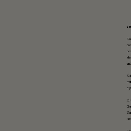
Tú
Esc
con
per
afi
ent
Es
mun
hip
Ent
Gu
Una
com
Es