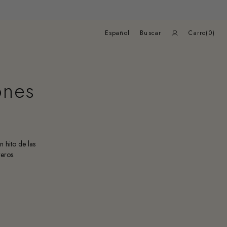
Carrito
de
Español
Buscar
Carro
(0)
compras
0
elementos
ones
 hito de las
eros.