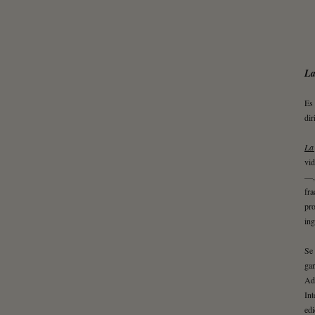
La
Es
dir
La
vid
—, 
fra
pro
ing
Se 
gan
Ad
Int
edi