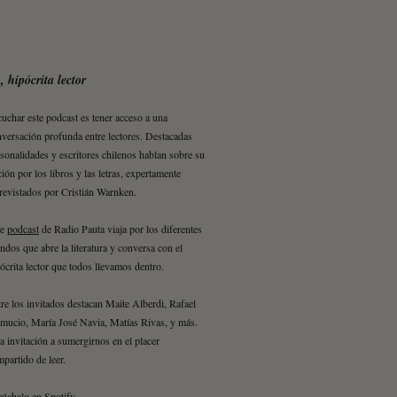
, hipócrita lector
uchar este podcast es tener acceso a una
versación profunda entre lectores. Destacadas
sonalidades y escritores chilenos hablan sobre su
ción por los libros y las letras, expertamente
revistados por Cristián Warnken.
te
podcast
de Radio Pauta viaja por los diferentes
dos que abre la literatura y conversa con el
ócrita lector que todos llevamos dentro.
re los invitados destacan Maite Alberdi, Rafael
mucio, María José Navia, Matías Rivas, y más.
 invitación a sumergirnos en el placer
partido de leer.
cúchalo en
Spotify
.