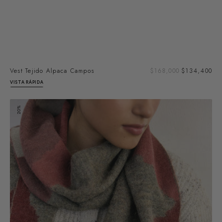
Pre
Vest Tejido Alpaca Campos
Precio
$168,000
$134,400
de
regular
VISTA RÁPIDA
ven
Bufanda
20%
Alpaca
Felted
Campos