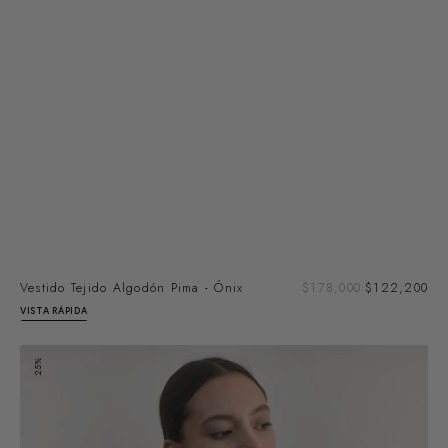
Pre
Vestido Tejido Algodón Pima - Ónix
Precio
$178,000
$122,200
de
regular
VISTA RÁPIDA
ven
Cárdigan
25%
Barrado
Lana
Merino
-