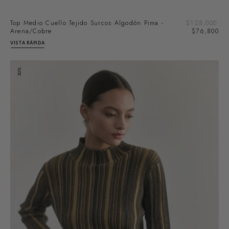
Pre
Top Medio Cuello Tejido Surcos Algodón Pima -
Precio
$128,000
de
Arena/Cobre
regular
$76,800
ven
VISTA RÁPIDA
Top
30%
Medio
Cuello
Tejido
Surcos
Algodón
Pima
-
Pizarra/Trigo