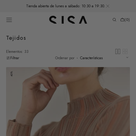
SALTAR AL
Tienda abierta de lunes a sábado: 10:30 a 19:30.
CONTENIDO
Carrito
de
(0)
compras
0
elementos
Recopilación:
Tejidos
Elementos: 33
Filtrar
Ordenar por
Top
40%
Medio
Cuello
Tejido
Surcos
Algodón
Pima
-
Arena/Cobre