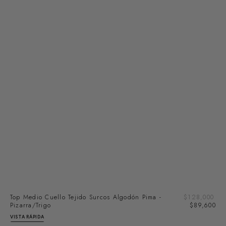
Pre
Top Medio Cuello Tejido Surcos Algodón Pima -
Precio
$128,000
de
Pizarra/Trigo
regular
$89,600
ven
VISTA RÁPIDA