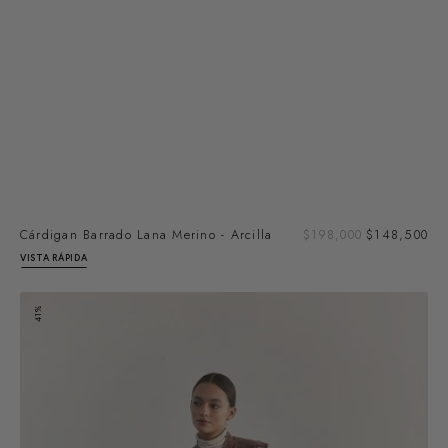
Pre
Cárdigan Barrado Lana Merino - Arcilla
Precio
$198,000
$148,500
de
regular
VISTA RÁPIDA
ven
Vest
41%
Barrado
Lana
Merino
-
Arcilla