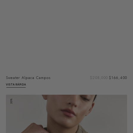
Pre
Sweater Alpaca Campos
Precio
$208,000
$166,400
de
regular
VISTA RÁPIDA
ven
Vest
20%
Tejido
Alpaca
Campos