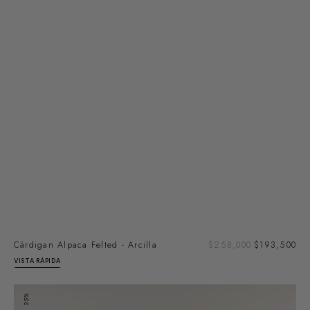
Pre
Cárdigan Alpaca Felted - Arcilla
Precio
$258,000
$193,500
de
regular
VISTA RÁPIDA
ven
Cárdigan
25%
Barrado