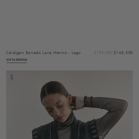
Pre
Cárdigan Barrado Lana Merino - Lago
Precio
$198,000
$148,500
de
regular
VISTA RÁPIDA
ven
Vest
41%
Barrado
Lana
Merino
-
Lago