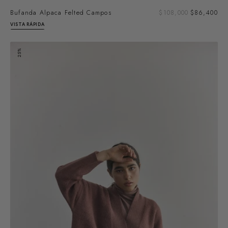
Pre
Bufanda Alpaca Felted Campos
Precio
$108,000
$86,400
de
regular
VISTA RÁPIDA
ven
Cárdigan
25%
Alpaca
Felted
-
Arcilla