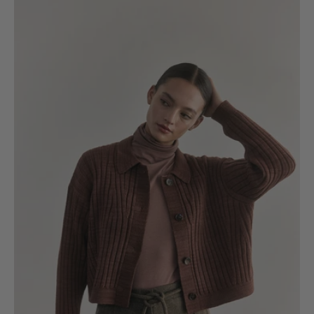
Lana
Merino
-
Arcilla