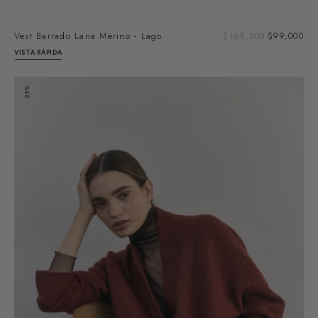
Pre
Vest Barrado Lana Merino - Lago
Precio
$168,000
$99,000
de
regular
VISTA RÁPIDA
ven
Cárdigan
25%
Alpaca
Felted
-
Teja