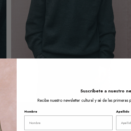
Abrir
el
medio
6
en
la
vista
de
galería
Suscríbete a nuestro ne
Recibe nuestro newsletter cultural y sé de las primera
Nombre
Apellido