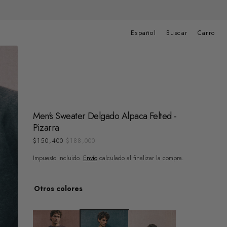
Carrito
de
Español
Buscar
Carro
compras
Men's Sweater Delgado Alpaca Felted -
Pizarra
$150,400
$188,000
Precio
Precio
de
regular
Impuesto incluido.
Envío
calculado al finalizar la compra.
venta
Otros colores