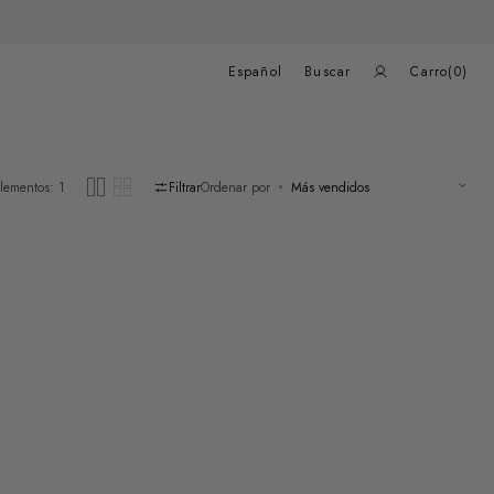
Carrito
de
Español
Buscar
Carro
(0)
compras
0
elementos
lementos: 1
Filtrar
Ordenar por