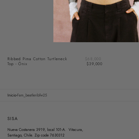
Precio
Ribbed Pima Cotton Turtleneck
Precio
$68,000
de
Top - Ónix
regular
$39,000
venta
Inicio
Fam_beatleribfw25
SISA
Nueva Costanera 3919, local 101-A. Vitacura,
Santiago, Chile. Zip code 7630312