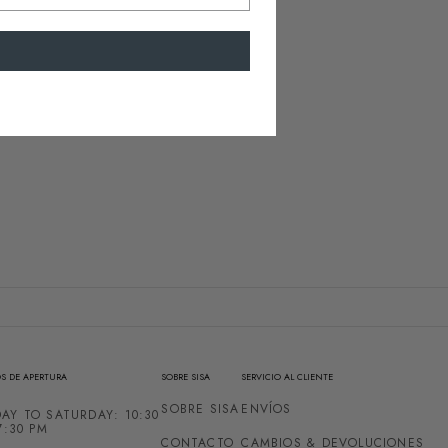
S DE APERTURA
SOBRE SISA
SERVICIO AL CLIENTE
SOBRE SISA
ENVÍOS
AY TO SATURDAY: 10:30
7:30 PM
CONTACTO
CAMBIOS & DEVOLUCIONES