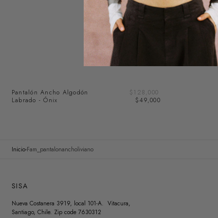
SOLD OUT
Precio
Pantalón Ancho Algodón
Precio
$128,000
de
Labrado - Ónix
regular
$49,000
venta
Inicio
Fam_pantalonancholiviano
SISA
Nueva Costanera 3919, local 101-A. Vitacura,
Santiago, Chile. Zip code 7630312