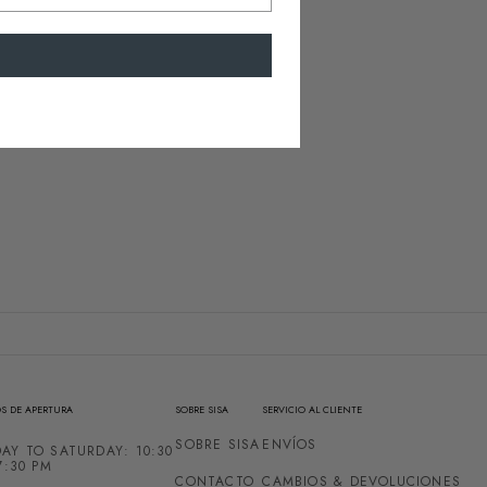
S DE APERTURA
SOBRE SISA
SERVICIO AL CLIENTE
SOBRE SISA
ENVÍOS
AY TO SATURDAY: 10:30
7:30 PM
CONTACTO
CAMBIOS & DEVOLUCIONES