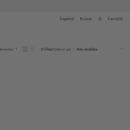
Carrito
de
Español
Buscar
Carro
(0)
compras
0
elementos
lementos: 1
Filtrar
Ordenar por