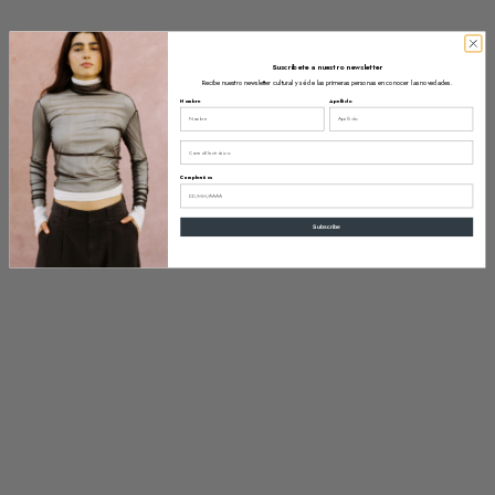
Suscríbete a nuestro newsletter
Recibe nuestro newsletter cultural y sé de las primeras personas en conocer las novedades.
Nombre
Apellido
Email
Cumpleaños
Subscribe