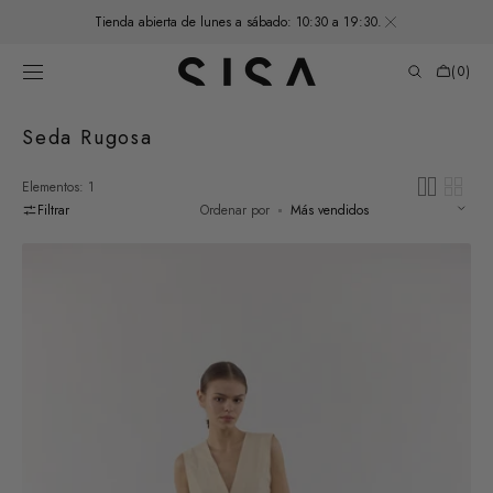
SALTAR AL
Tienda abierta de lunes a sábado: 10:30 a 19:30.
CONTENIDO
Carrito
de
(0)
compras
0
elementos
Recopilación:
Seda Rugosa
Elementos: 1
Filtrar
Ordenar por
Top
Vest
Seda
Rugosa
-
Mantequilla