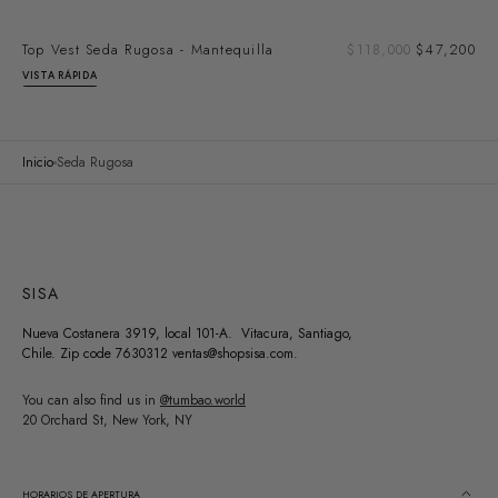
SOLD OUT
Pre
Top Vest Seda Rugosa - Mantequilla
Precio
$118,000
$47,200
de
regular
VISTA RÁPIDA
ven
Inicio
Seda Rugosa
SISA
Nueva Costanera 3919, local 101-A. Vitacura, Santiago,
Chile. Zip code 7630312 ventas@shopsisa.com.
You can also find us in
@tumbao.world
20 Orchard St, New York, NY
HORARIOS DE APERTURA