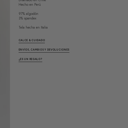
Diseñado en Chile
Hecho en Perú
97% algodón
3% spandex
Tela hecha en Italia
CALCE & CUIDADO
ENVÍOS, CAMBIOS Y DEVOLUCIONES
¿ES UN REGALO?