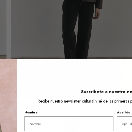
Abrir
el
medio
6
en
la
vista
de
galería
Suscríbete a nuestro ne
Recibe nuestro newsletter cultural y sé de las primera
Nombre
Apellido