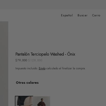
Carrito
de
Español
Buscar
Carro
compras
Pantalón Terciopelo Washed - Ónix
$79,000
$128,000
Precio
Precio
de
regular
Impuesto incluido.
Envío
calculado al finalizar la compra.
venta
Otros colores