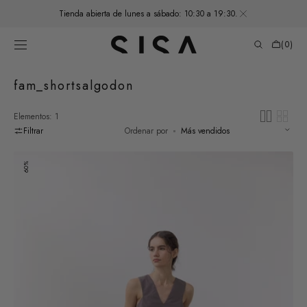
SALTAR AL
Tienda abierta de lunes a sábado: 10:30 a 19:30.
CONTENIDO
Carrito
de
(0)
compras
0
elementos
Recopilación:
fam_shortsalgodon
Elementos: 1
Filtrar
Ordenar por
Short
60%
Ancho
Algodón
Labrado
-
Trufa