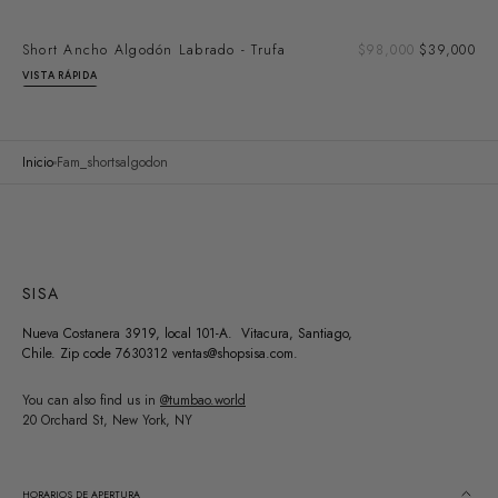
Pre
Short Ancho Algodón Labrado - Trufa
Precio
$98,000
$39,000
de
regular
VISTA RÁPIDA
ven
Inicio
Fam_shortsalgodon
SISA
Nueva Costanera 3919, local 101-A. Vitacura, Santiago,
Chile. Zip code 7630312 ventas@shopsisa.com.
You can also find us in
@tumbao.world
20 Orchard St, New York, NY
HORARIOS DE APERTURA