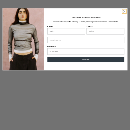
Suscríbete a nuestro newsletter
Recibe nuestro newsletter cultural y sé de las primeras personas en conocer las novedades.
Nombre
Apellido
Email
Cumpleaños
Subscribe