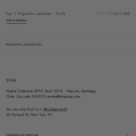
Pre
Top V Algodón Labrado - Trufa
Precio
$68,000
$47,600
de
regular
VISTA RÁPIDA
ven
Inicio
Fam_topvlabrado
SISA
Nueva Costanera 3919, local 101-A. Vitacura, Santiago,
Chile. Zip code 7630312 ventas@shopsisa.com.
You can also find us in
@tumbao.world
20 Orchard St, New York, NY
HORARIOS DE APERTURA