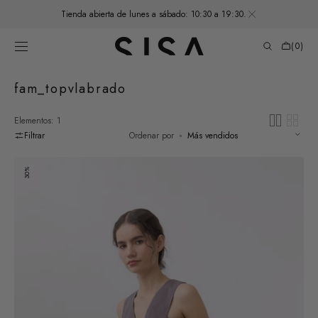
SALTAR AL
Tienda abierta de lunes a sábado: 10:30 a 19:30.
CONTENIDO
Carrito
de
(0)
compras
0
elementos
Recopilación:
fam_topvlabrado
Elementos: 1
Filtrar
Ordenar por
Top
30%
V
Algodón
Labrado
-
Trufa