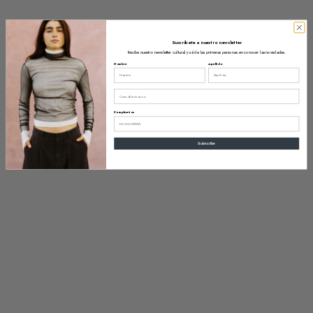
Suscríbete a nuestro newsletter
Recibe nuestro newsletter cultural y sé de las primeras personas en conocer las novedades.
Nombre
Apellido
Email
Cumpleaños
Subscribe