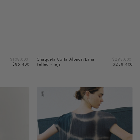
Precio
Prec
Precio
$108,000
Chaqueta Corta Alpaca/Lana
Precio
$298,000
de
de
regular
$86,400
Felted - Teja
regular
$238,400
venta
ven
Top
25%
Plisado
Campos
-
Pizarra