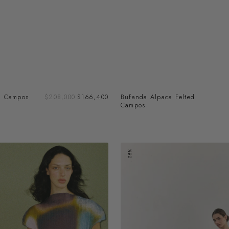
Precio
a Campos
Precio
$208,000
$166,400
Bufanda Alpaca Felted
de
regular
Campos
venta
Pantalón
25%
Plisado
-
Pizarra