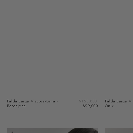
Precio
Falda Larga Viscosa-Lana -
Precio
$158,000
Falda Larga Vi
de
Berenjena
regular
$99,000
Ónix
venta
Pañuelo
Cárdigan