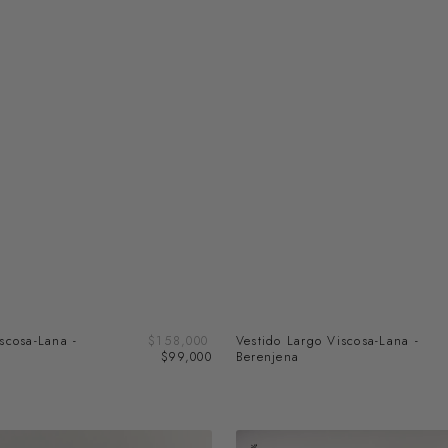
Precio
scosa-Lana -
Precio
$158,000
Vestido Largo Viscosa-Lana -
de
regular
$99,000
Berenjena
venta
Cárdigan