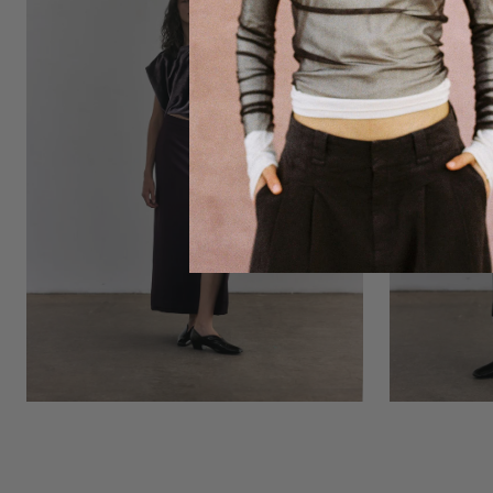
Berenjena
Ónix