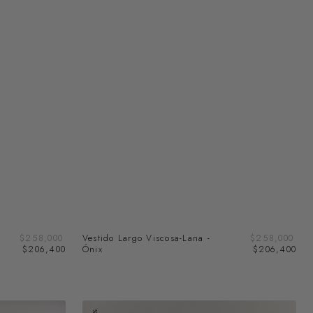
Prec
Precio
Vestido Largo Viscosa-Lana -
Precio
$258,000
Precio
$258,000
de
de
Ónix
regular
$206,400
regular
$206,400
ven
venta
Bufanda