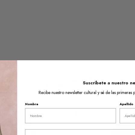
Precio
Pantalón Plisado - Pizarra
Prec
$178
o Campos -
Precio
$228,000
Suscríbete a nuestro ne
de
regu
regular
$171,000
venta
Recibe nuestro newsletter cultural y sé de las primera
Nombre
Apellido
Vestido
20%
Largo
Viscosa-
Lana
Email
-