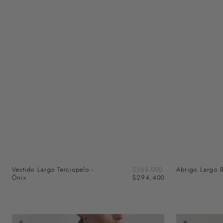
Precio
Vestido Largo Terciopelo -
Precio
$368,000
Abrigo Largo 
de
Ónix
regular
$294,400
venta
Chaqueta
Chaqueta