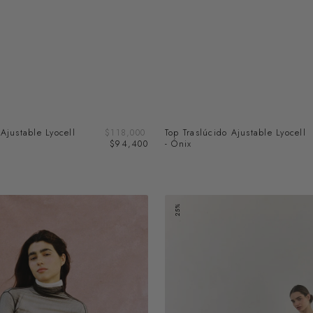
Precio
 Ajustable Lyocell
Precio
$118,000
Top Traslúcido Ajustable Lyocell
de
regular
$94,400
- Ónix
venta
Pantalón
25%
Plisado
-
Pizarra