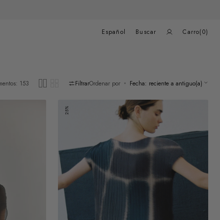
Carrito
de
Español
Buscar
Carro
(0)
compras
0
elementos
mentos: 153
Filtrar
Ordenar por
Top
25%
Plisado
Campos
-
Pizarra