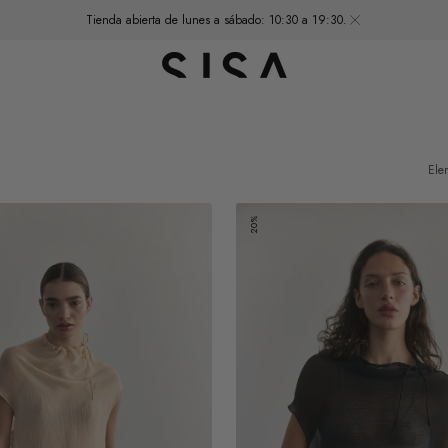
Tienda abierta de lunes a sábado: 10:30 a 19:30.
Ele
Top
20%
Traslúcido
Ajustable
Lyocell
-
Ónix