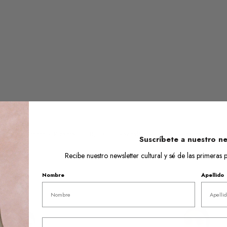
a Transparente - Pizarra
Precio
$118,000
Pantalón Plisado - Pizarra
Prec
$178
Suscríbete a nuestro ne
regular
regu
Recibe nuestro newsletter cultural y sé de las primera
Nombre
Apellido
Abrigo
Largo
Baby
Alpaca
Email
-