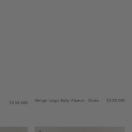
Abrigo Largo Baby Alpaca - Óxido
Precio
$558,000
Precio
$558,000
regular
regular
Vest