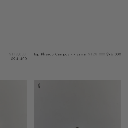
Prec
Precio
Top Plisado Campos - Pizarra
Precio
$128,000
$96,000
Precio
$118,000
de
de
regular
regular
$94,400
ven
venta
Vestido
20%
Largo
Terciopelo
-
Berenjena