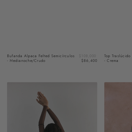
Precio
Bufanda Alpaca Felted Semicírculos
Precio
$108,000
Top Traslúcido
de
- Medianoche/Crudo
regular
$86,400
- Crema
venta
Top
Top
Beatle
Beatle
Seda
Seda
Transparente
Transparente
-
-
Berenjena
Pizarra