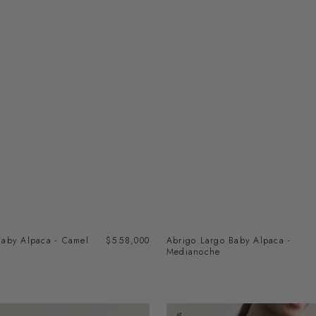
Baby Alpaca - Camel
Precio
$558,000
Abrigo Largo Baby Alpaca -
regular
Medianoche
Vest