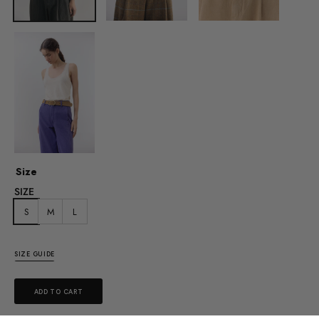
Size
SIZE
S
M
L
SIZE GUIDE
ADD TO CART